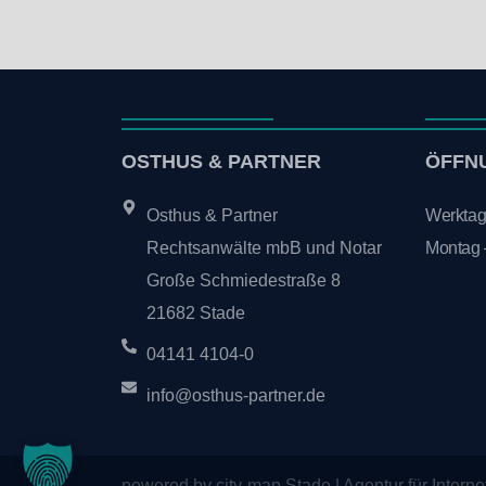
OSTHUS & PARTNER
ÖFFN
Osthus & Partner
Werktags
Rechtsanwälte mbB und Notar
Montag –
Große Schmiedestraße 8
21682 Stade
04141 4104-0
info@osthus-partner.de
powered by city-map Stade | Agentur für Interne