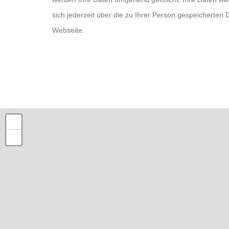
sich jederzeit über die zu Ihrer Person gespeicherten
Webseite.
Alternative:
+
+
−
−