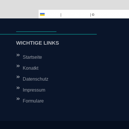
Leaflet
Leaflet
city-map.com
city-map.com
OpenStreetMap
OpenStreetMap
|
|
| ©
| ©
WICHTIGE LINKS
Startseite
Konatkt
Datenschutz
Impressum
Formulare